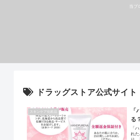
当ブ
ドラッグストア公式サイト
「
スキンケア化粧品
る
「ハ
れた
り、