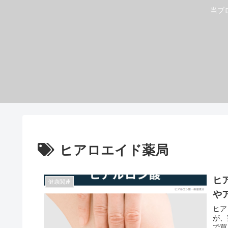
当ブ
ヒアロエイド薬局
ヒ
健康関連
や
ヒア
が、
で買