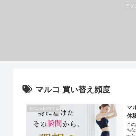
当ブ
マルコ 買い替え頻度
マ
ダイエットアイテム
体
この
ちな
った