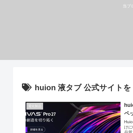
当ブ
huion 液タブ 公式サイトを
h
電化製品
ペ
Hu
けに
品質