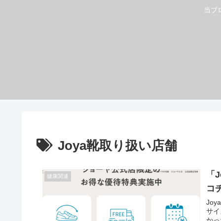
当ブ
Joya靴取り扱い店舗
「
健康関連
コ
Jo
サイ
かっ