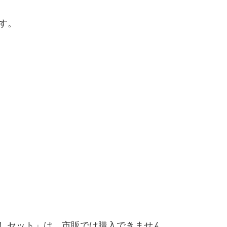
す。
：
試しセット」は、市販では購入できません。