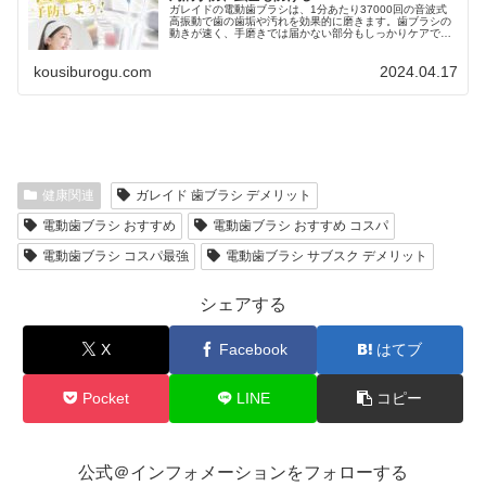
ガレイドの電動歯ブラシは、1分あたり37000回の音波式
高振動で歯の歯垢や汚れを効果的に磨きます。歯ブラシの
動きが速く、手磨きでは届かない部分もしっかりケアでき
ます。 市販のハイエンドモデルよりもガレイドの電動歯ブ
ラシの磨き心地は良好、初め...
kousiburogu.com
2024.04.17
健康関連
ガレイド 歯ブラシ デメリット
電動歯ブラシ おすすめ
電動歯ブラシ おすすめ コスパ
電動歯ブラシ コスパ最強
電動歯ブラシ サブスク デメリット
シェアする
X
Facebook
はてブ
Pocket
LINE
コピー
公式＠インフォメーションをフォローする