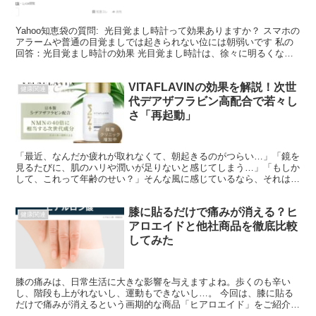
Yahoo知恵袋の質問: 光目覚まし時計って効果ありますか？ スマホの
アラームや普通の目覚ましでは起きられない位には朝弱いです 私の
回答：光目覚まし時計の効果 光目覚まし時計は、徐々に明るくなる
光を使って自然に目覚めさせる仕組みです。これ...
VITAFLAVINの効果を解説！次世
健康関連
代デアザフラビン高配合で若々し
さ「再起動」
「最近、なんだか疲れが取れなくて、朝起きるのがつらい…」「鏡を
見るたびに、肌のハリや潤いが足りないと感じてしまう…」「もしか
して、これって年齢のせい？」そんな風に感じているなら、それは決
して特別なことではありません。多くの人が、年齢とともに...
膝に貼るだけで痛みが消える？ヒ
健康関連
アロエイドと他社商品を徹底比較
してみた
膝の痛みは、日常生活に大きな影響を与えますよね。歩くのも辛い
し、階段も上がれないし、運動もできないし…。 今回は、膝に貼る
だけで痛みが消えるという画期的な商品「ヒアロエイド」をご紹介し
ます。ヒアロエイドとは、北海道の東京証券取引所上場企業（...