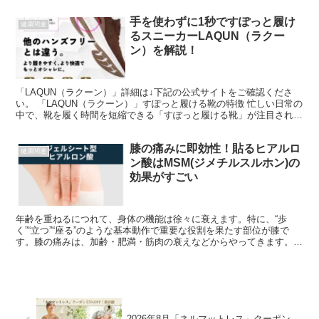
手を使わずに1秒ですぽっと履け
健康関連
るスニーカーLAQUN（ラクー
ン）を解説！
「LAQUN（ラクーン）」詳細は↓下記の公式サイトをご確認くださ
い。 「LAQUN（ラクーン）」すぽっと履ける靴の特徴 忙しい日常の
中で、靴を履く時間を短縮できる「すぽっと履ける靴」が注目されて
います。この記事では、その特徴や利便性について...
膝の痛みに即効性！貼るヒアルロ
健康関連
ン酸はMSM(ジメチルスルホン)の
効果がすごい
年齢を重ねるにつれて、身体の機能は徐々に衰えます。特に、“歩
く”“立つ”“座る”のような基本動作で重要な役割を果たす部位が膝で
す。膝の痛みは、加齢・肥満・筋肉の衰えなどからやってきます。
40代から徐々に増え、多くの方が悩んでいます。 ヒアル...
2026年8月「ネルマットレス」クーポン