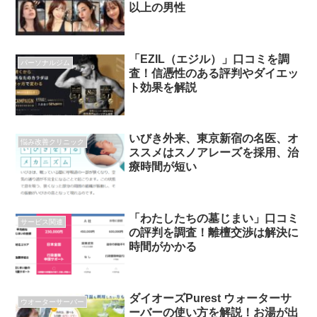
以上の男性
「EZIL（エジル）」口コミを調
パーソナルジム
査！信憑性のある評判やダイエッ
ト効果を解説
いびき外来、東京新宿の名医、オ
悩み改善クリニック
ススメはスノアレーズを採用、治
療時間が短い
「わたしたちの墓じまい」口コミ
サービス関連
の評判を調査！離檀交渉は解決に
時間がかかる
ダイオーズPurest ウォーターサ
ウオーターサーバー
ーバーの使い方を解説！お湯が出