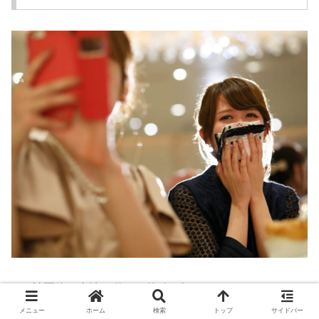
被写体の表情や動きを的確に捉える
鮮明で生き生きとした写真を提供
メニュー
ホーム
検索
トップ
サイドバー